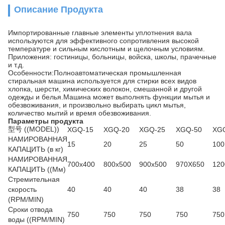
Описание Продукта
Импортированные главные элементы уплотнения вала
используются для эффективного сопротивления высокой
температуре и сильным кислотным и щелочным условиям.
Приложения: гостиницы, больницы, войска, школы, прачечные
и т.д.
Особенности:Полноавтоматическая промышленная
стиральная машина используется для стирки всех видов
хлопка, шерсти, химических волокон, смешанной и другой
одежды и белья.Машина может выполнять функции мытья и
обезвоживания, и произвольно выбирать цикл мытья,
количество мытий и время обезвоживания.
Параметры продукта
型号 ((MODEL))
XGQ-15
XGQ-20
XGQ-25
XGQ-50
XG
НАМИРОВАННАЯ
15
20
25
50
100
КАПАЦИТЬ (в кг)
НАМИРОВАННАЯ
700х400
800х500
900х500
970X650
120
КАПАЦИТЬ ((Мм)
Стремительная
скорость
40
40
40
38
38
(RPM/MIN)
Сроки отвода
750
750
750
750
750
воды ((RPM/MIN)