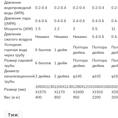
Давление
водопроводной
0.2-0.4
0.2-0.4
0.2-0.4
0.2-0.4
0.2
воды (MPA)
Давление пара
0.4-0.6
0.4-0.6
0.4-0.6
0.4-0.6
0.4
((MPA)
Мощность ((KW)
1.5
2.2
3
5.5
11
Давление
Никаких
Никаких
Никаких
0.4-0.6
0.4
сжатого воздуха
Холодная,
Полтора
Полтора
Пол
горячая вода
6 баллов
1 дюйм
дюйма.
дюйма.
дюй
через трубу
Размер паровой
Полтора
Полтора
Пол
6 баллов
1 дюйм
трубы
дюйма.
дюйма.
дюй
Диаметр
канализационной
2 дюйма
2 дюйма
φ140
φ102
φ16
трубы
1050X1130
1150X1130
1280X1210
1550X1550
202
Размер (мм)
X1570
X1170
X1600
X1910
X20
Вес (в кг)
400
850
950
2200
320
Тэги: