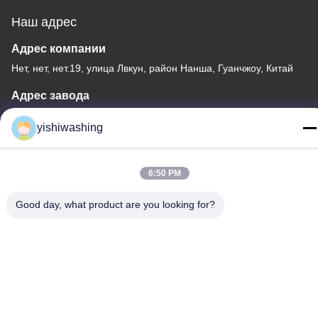
Наш адрес
Адрес компании
Нет, нет, нет.19, улица Лвкун, район Нанша, Гуанчжоу, Китай
Адрес завода
Нет, нет, нет.19, улица Лвкун, район Нанша, Гуанчжоу, Китай
yishiwashing
Телефон
86-15202099711
6:50 PM
Good day, what product are you looking for?
Качество Китая хорошее Машина для вытягивания
стиральной машины Поставщик. © авторского права -2026
Guangzhou Yishi Washing Machinery Co., Ltd. . Все права
защищены.
Политика уединения
|
Карта сайта