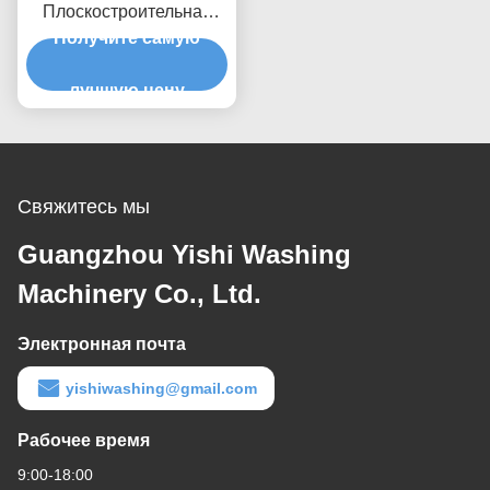
Плоскостроительная
гладкостроительная
Получите самую
машина
Плоскостроительная
лучшую цену
машина
Плоскостроительная
гладкостроительная
машина
Свяжитесь мы
Guangzhou Yishi Washing
Machinery Co., Ltd.
Электронная почта
yishiwashing@gmail.com
Рабочее время
9:00-18:00