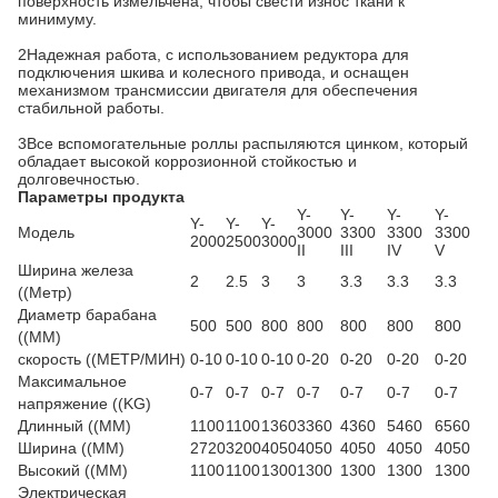
поверхность измельчена, чтобы свести износ ткани к
минимуму.
2Надежная работа, с использованием редуктора для
подключения шкива и колесного привода, и оснащен
механизмом трансмиссии двигателя для обеспечения
стабильной работы.
3Все вспомогательные роллы распыляются цинком, который
обладает высокой коррозионной стойкостью и
долговечностью.
Параметры продукта
Y-
Y-
Y-
Y-
Y-
Y-
Y-
Модель
3000
3300
3300
3300
2000
2500
3000
II
III
IV
V
Ширина железа
2
2.5
3
3
3.3
3.3
3.3
((Метр)
Диаметр барабана
500
500
800
800
800
800
800
((MM)
скорость ((МЕТР/МИН)
0-10
0-10
0-10
0-20
0-20
0-20
0-20
Максимальное
0-7
0-7
0-7
0-7
0-7
0-7
0-7
напряжение ((KG)
Длинный ((MM)
1100
1100
1360
3360
4360
5460
6560
Ширина ((MM)
2720
3200
4050
4050
4050
4050
4050
Высокий ((MM)
1100
1100
1300
1300
1300
1300
1300
Электрическая