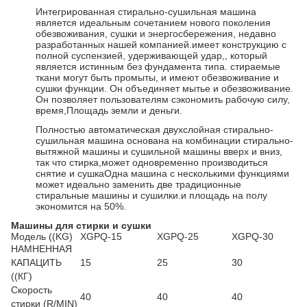
Интегрированная стирально-сушильная машина
является идеальным сочетанием нового поколения
обезвоживания, сушки и энергосбережения, недавно
разработанных нашей компанией.имеет конструкцию с
полной суспензией, удерживающей удар,, который
является истинным без фундамента типа. стираемые
ткани могут быть промыты, и имеют обезвоживание и
сушки функции. Он объединяет мытье и обезвоживание.
Он позволяет пользователям сэкономить рабочую силу,
время,Площадь земли и деньги.
Полностью автоматическая двухслойная стирально-
сушильная машина основана на комбинации стирально-
вытяжной машины и сушильной машины вверх и вниз,
так что стирка,может одновременно производиться
снятие и сушкаОдна машина с несколькими функциями
может идеально заменить две традиционные
стиральные машины и сушилки.и площадь на полу
экономится на 50%.
Машины для стирки и сушки
Модель ((KG)
XGPQ-15
XGPQ-25
XGPQ-30
НАМНЕННАЯ
КАПАЦИТЬ
15
25
30
((КГ)
Скорость
40
40
40
стирки (R/MIN)