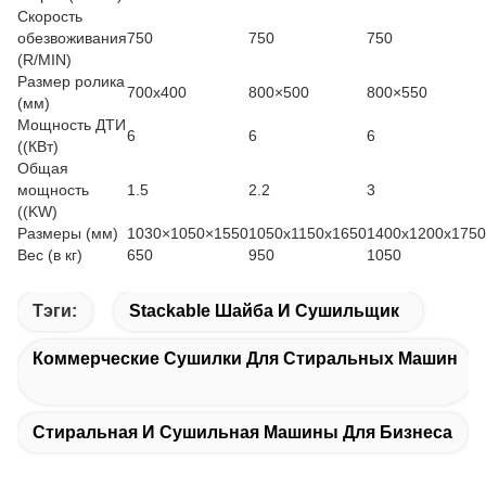
Скорость
обезвоживания
750
750
750
(R/MIN)
Размер ролика
700х400
800×500
800×550
(мм)
Мощность ДТИ
6
6
6
((КВт)
Общая
мощность
1.5
2.2
3
((KW)
Размеры (мм)
1030×1050×1550
1050x1150x1650
1400х1200х1750
Вес (в кг)
650
950
1050
Тэги:
Stackable Шайба И Сушильщик
Коммерческие Сушилки Для Стиральных Машин
Стиральная И Сушильная Машины Для Бизнеса