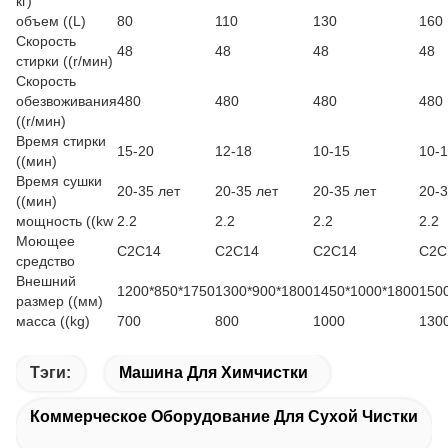
кг)
объем ((L)
80
110
130
160
Скорость
48
48
48
48
стирки ((r/мин)
Скорость
обезвоживания
480
480
480
480
((r/мин)
Время стирки
15-20
12-18
10-15
10-
((мин)
Время сушки
20-35 лет
20-35 лет
20-35 лет
20-3
((мин)
мощность ((kw
2.2
2.2
2.2
2.2
Моющее
C2C14
C2C14
C2C14
C2C
средство
Внешний
1200*850*1750
1300*900*1800
1450*1000*1800
150
размер ((мм)
масса ((kg)
700
800
1000
130
Тэги:
Машина Для Химчистки
Коммерческое Оборудование Для Сухой Чистки