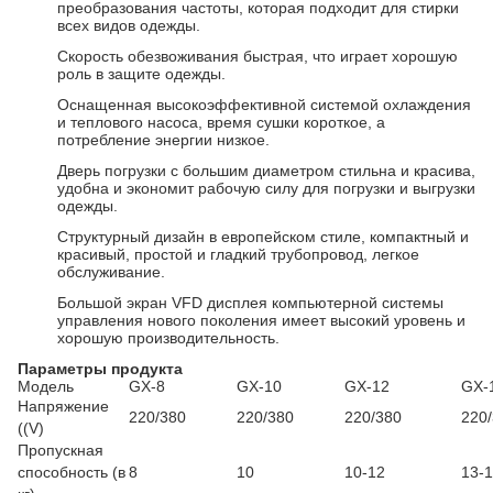
преобразования частоты, которая подходит для стирки
всех видов одежды.
Скорость обезвоживания быстрая, что играет хорошую
роль в защите одежды.
Оснащенная высокоэффективной системой охлаждения
и теплового насоса, время сушки короткое, а
потребление энергии низкое.
Дверь погрузки с большим диаметром стильна и красива,
удобна и экономит рабочую силу для погрузки и выгрузки
одежды.
Структурный дизайн в европейском стиле, компактный и
красивый, простой и гладкий трубопровод, легкое
обслуживание.
Большой экран VFD дисплея компьютерной системы
управления нового поколения имеет высокий уровень и
хорошую производительность.
Параметры продукта
Модель
GX-8
GX-10
GX-12
GX-
Напряжение
220/380
220/380
220/380
220
((V)
Пропускная
способность (в
8
10
10-12
13-