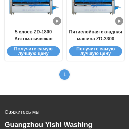
5 слоев ZD-1800
Пятислойная складная
Автоматическая
машина ZD-3300
складная машина 50м/
использует
Получите самую
Получите самую
мин 1200х1800мм
высокоинтеллектуально
лучшую цену
лучшую цену
управление чипами
1
Свяжитесь мы
Guangzhou Yishi Washing