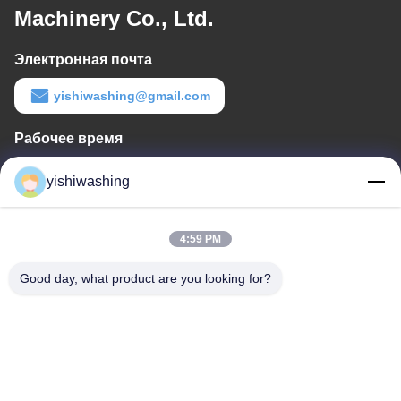
Machinery Co., Ltd.
Электронная почта
yishiwashing@gmail.com
Рабочее время
9:00-18:00
yishiwashing
Наш адрес
4:59 PM
Адрес компании
Нет, нет, нет.19, улица Лвкун, район Нанша, Гуанчжоу, Китай
Good day, what product are you looking for?
Адрес завода
Нет, нет, нет.19, улица Лвкун, район Нанша, Гуанчжоу, Китай
Телефон
86-15202099711